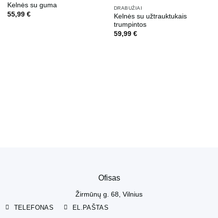
Pamėgti
Pamėgti
Kelnės su guma
produktą
produktą
DRABUŽIAI
55,99
€
Kelnės su užtrauktukais
trumpintos
59,99
€
Ofisas
Žirmūnų g. 68, Vilnius
TELEFONAS
EL.PAŠTAS