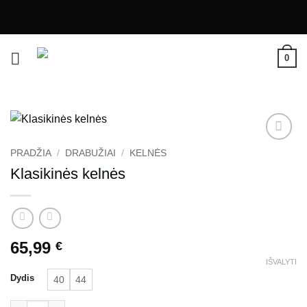
Skip
0
to
content
Pamėgti
PRADŽIA
/
DRABUŽIAI
/
KELNĖS
produktą
Klasikinės kelnės
65,99
€
IŠVALYTI
Dydis
40
44