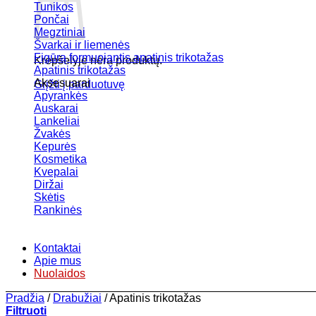
Tunikos
Pončai
Megztiniai
Švarkai ir liemenės
Figūrą formuojantis apatinis trikotažas
Krepšelyje nėra produktų.
Apatinis trikotažas
Aksesuarai
Grįžti į parduotuvę
Apyrankės
Auskarai
Lankeliai
Žvakės
Kepurės
Kosmetika
Kvepalai
Diržai
Skėtis
Rankinės
Kontaktai
Apie mus
Nuolaidos
Pradžia
/
Drabužiai
/
Apatinis trikotažas
Filtruoti