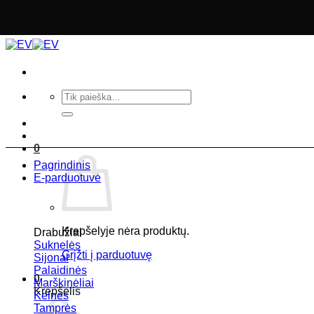
Skip
to
content
Ieškoti:
0
Pagrindinis
E-parduotuvė
Krepšelyje nėra produktų.
Drabužiai
Suknelės
Grįžti į parduotuvę
Sijonai
Palaidinės
0
Marškinėliai
Krepšelis
Kelnės
Tamprės