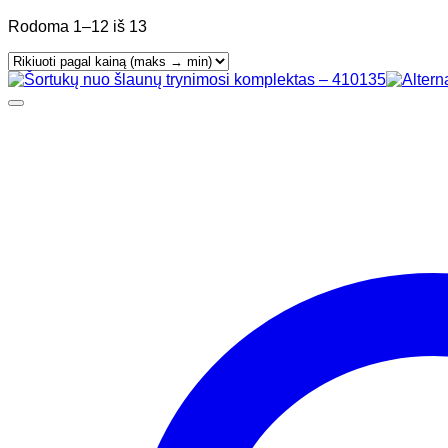
Rūšiuojama
Rodoma 1–12 iš 13
pagal
kainą:
nuo
didžiausios
iki
mažiausios