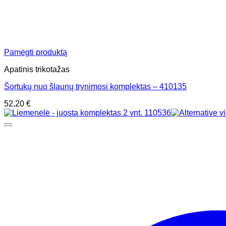
Pamėgti produktą
Apatinis trikotažas
Šortukų nuo šlaunų trynimosi komplektas – 410135
52,20
€