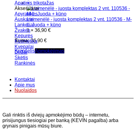
Apatinis trikotažas
×
Aksesuarai
Apyrankės
Auskarai
Liemenėlė - juosta komplektas 2 vnt. 110536 - M-
Lankeliai
L, Juoda + kūno
Žvakės
1 ×
36,90
€
Kepurės
Suma:
36,90
€
Kosmetika
Kvepalai
Krepšelis
Apmokėjimas
Diržai
Skėtis
Rankinės
Kontaktai
Apie mus
Nuolaidos
Gali rinktis iš dviejų apmokėjimo būdų – internetu,
prisijungus tiesiogiai per banką (KEVIN pagalba) arba
grynais pinigais mūsų biure.