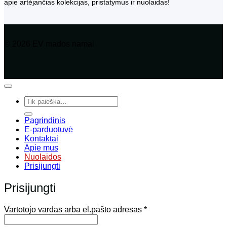
apie artėjančias kolekcijas, pristatymus ir nuolaidas!
© 2026 EV mados namai
Ieškoti:
Pagrindinis
E-parduotuvė
Kontaktai
Apie mus
Nuolaidos
Prisijungti
Prisijungti
Privalomas
Vartotojo vardas arba el.pašto adresas
*