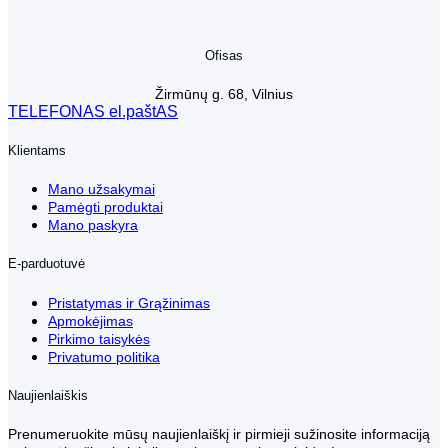
Ofisas
Žirmūnų g. 68, Vilnius
TELEFONAS
el.paštAS
Klientams
Mano užsakymai
Pamėgti produktai
Mano paskyra
E-parduotuvė
Pristatymas ir Grąžinimas
Apmokėjimas
Pirkimo taisykės
Privatumo politika
Naujienlaiškis
Prenumeruokite mūsų naujienlaiškį ir pirmieji sužinosite informaciją