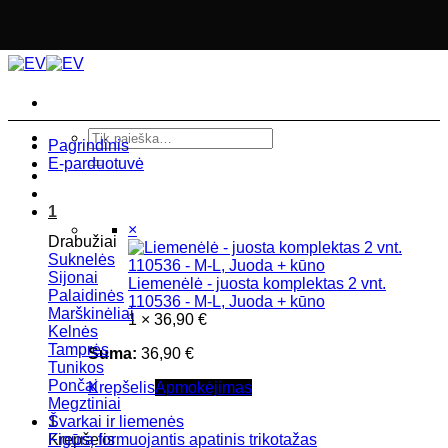
Skip
to
content
Ieškoti:
Pagrindinis
E-parduotuvė
1
×
Drabužiai
Suknelės
Sijonai
Liemenėlė - juosta komplektas 2 vnt.
Palaidinės
110536 - M-L, Juoda + kūno
Marškinėliai
1 ×
36,90
€
Kelnės
Tamprės
Suma:
36,90
€
Tunikos
Pončai
Krepšelis
Apmokėjimas
Megztiniai
1
Švarkai ir liemenės
Krepšelis
Figūrą formuojantis apatinis trikotažas