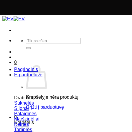
Skip
to
content
Ieškoti:
0
Pagrindinis
E-parduotuvė
Krepšelyje nėra produktų.
Drabužiai
Suknelės
Grįžti į parduotuvę
Sijonai
Palaidinės
0
Marškinėliai
Krepšelis
Kelnės
Tamprės