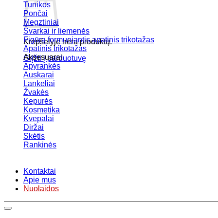
Tunikos
Pončai
Megztiniai
Švarkai ir liemenės
Figūrą formuojantis apatinis trikotažas
Krepšelyje nėra produktų.
Apatinis trikotažas
Aksesuarai
Grįžti į parduotuvę
Apyrankės
Auskarai
Lankeliai
Žvakės
Kepurės
Kosmetika
Kvepalai
Diržai
Skėtis
Rankinės
Kontaktai
Apie mus
Nuolaidos