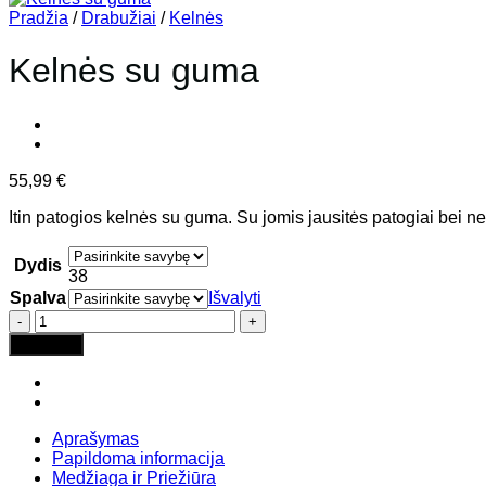
Pradžia
/
Drabužiai
/
Kelnės
Kelnės su guma
55,99
€
Itin patogios kelnės su guma. Su jomis jausitės patogiai bei 
Dydis
38
Spalva
Išvalyti
produkto
kiekis:
Į krepšelį
Kelnės
su
guma
Aprašymas
Papildoma informacija
Medžiaga ir Priežiūra