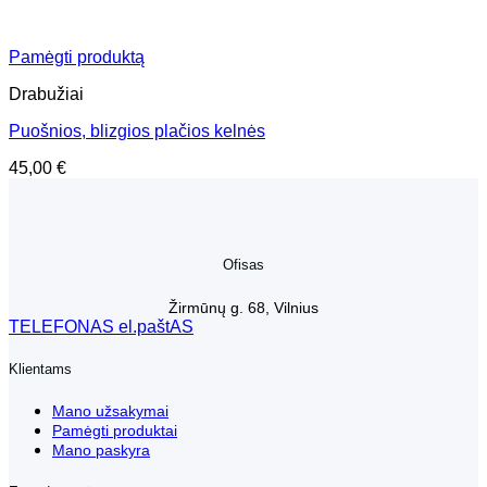
Pamėgti produktą
Drabužiai
Puošnios, blizgios plačios kelnės
45,00
€
Ofisas
Žirmūnų g. 68, Vilnius
TELEFONAS
el.paštAS
Klientams
Mano užsakymai
Pamėgti produktai
Mano paskyra