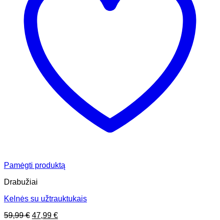
Pamėgti produktą
Drabužiai
Kelnės su užtrauktukais
Original
Current
59,99
€
47,99
€