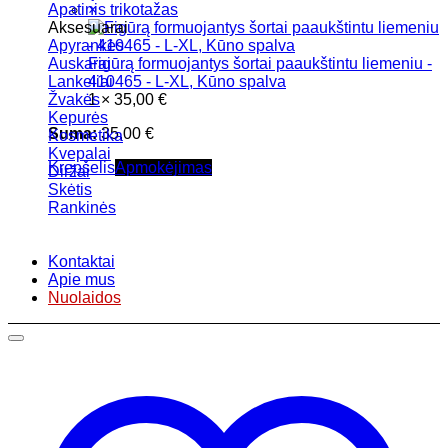
Apatinis trikotažas
×
Aksesuarai
Apyrankės
Auskarai
Figūrą formuojantys šortai paaukštintu liemeniu -
Lankeliai
410465 - L-XL, Kūno spalva
Žvakės
1 ×
35,00
€
Kepurės
Suma:
35,00
€
Kosmetika
Kvepalai
Krepšelis
Apmokėjimas
Diržai
Skėtis
Rankinės
Kontaktai
Apie mus
Nuolaidos