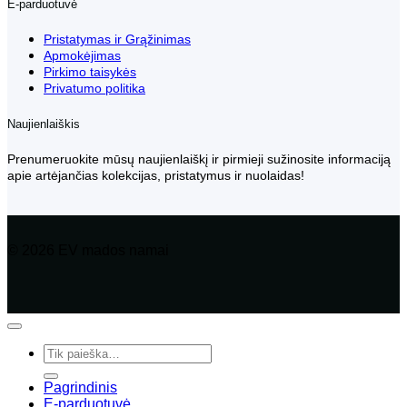
E-parduotuvė
Pristatymas ir Grąžinimas
Apmokėjimas
Pirkimo taisykės
Privatumo politika
Naujienlaiškis
Prenumeruokite mūsų naujienlaiškį ir pirmieji sužinosite informaciją
apie artėjančias kolekcijas, pristatymus ir nuolaidas!
© 2026 EV mados namai
Ieškoti:
Pagrindinis
E-parduotuvė