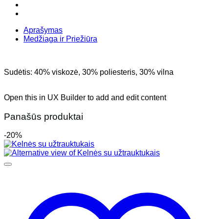
-
sijonas
Aprašymas
Medžiaga ir Priežiūra
Sudėtis: 40% viskozė, 30% poliesteris, 30% vilna
Open this in UX Builder to add and edit content
Panašūs produktai
-20%