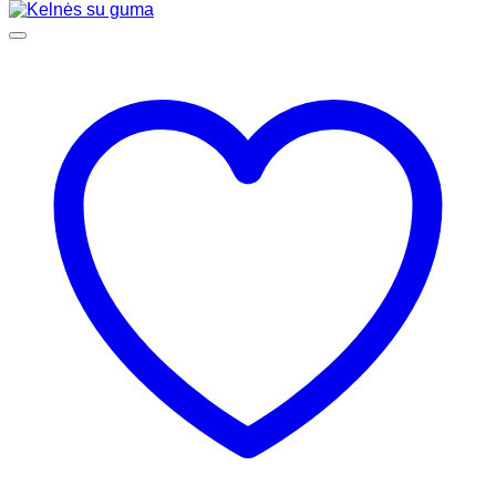
price
price
was:
is:
59,99 €.
47,99 €.