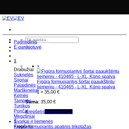
Skip
to
content
Ieškoti:
Pagrindinis
E-parduotuvė
1
×
Drabužiai
Suknelės
Sijonai
Figūrą formuojantys šortai paaukštintu
Palaidinės
liemeniu - 410465 - L-XL, Kūno spalva
Marškinėliai
1 ×
35,00
€
Kelnės
Tamprės
Suma:
35,00
€
Tunikos
Pončai
Krepšelis
Apmokėjimas
Megztiniai
1
Švarkai ir liemenės
Krepšelis
Figūrą formuojantis apatinis trikotažas