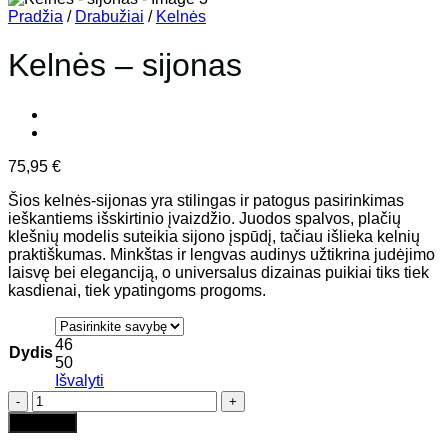
Pradžia
/
Drabužiai
/
Kelnės
Kelnės – sijonas
75,95
€
Šios kelnės-sijonas yra stilingas ir patogus pasirinkimas
ieškantiems išskirtinio įvaizdžio. Juodos spalvos, plačių
klešnių modelis suteikia sijono įspūdį, tačiau išlieka kelnių
praktiškumas. Minkštas ir lengvas audinys užtikrina judėjimo
laisvę bei eleganciją, o universalus dizainas puikiai tiks tiek
kasdienai, tiek ypatingoms progoms.
46
Dydis
50
Išvalyti
produkto
kiekis:
Į krepšelį
Kelnės