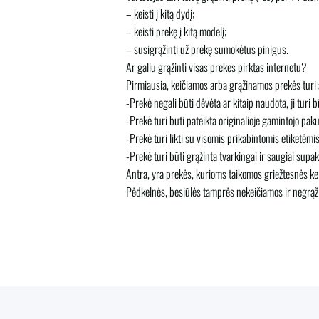
– keisti į kitą dydį;
– keisti prekę į kitą modelį;
– susigrąžinti už prekę sumokėtus pinigus.
Ar galiu grąžinti visas prekes pirktas internetu?
Pirmiausia, keičiamos arba grąžinamos prekės turi ati
-Prekė negali būti dėvėta ar kitaip naudota, ji turi
-Prekė turi būti pateikta originalioje gamintojo pak
-Prekė turi likti su visomis prikabintomis etiketėmis
-Prekė turi būti grąžinta tvarkingai ir saugiai sup
Antra, yra prekės, kurioms taikomos griežtesnės ke
Pėdkelnės, besiūlės tamprės nekeičiamos ir negrąžina