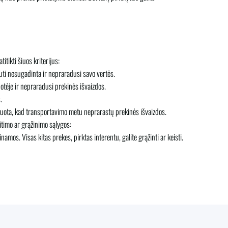
tikti šiuos kriterijus:
 būti nesugadinta ir nepraradusi savo vertės.
uotėje ir nepraradusi prekinės išvaizdos.
.
akuota, kad transportavimo metu neprarastų prekinės išvaizdos.
itimo ar grąžinimo sąlygos:
mos. Visas kitas prekes, pirktas interentu, galite grąžinti ar keisti.