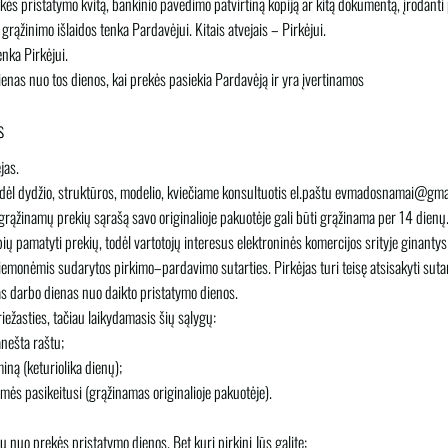
kės pristatymo kvitą, bankinio pavedimo patvirtiną kopiją ar kitą dokumentą, įrodanti 
grąžinimo išlaidos tenka
Pardavėjui
. Kitais atvejais –
Pirkėjui
.
tenka
Pirkėjui
.
ienas nuo tos dienos, kai prekės pasiekia
Pardavėją
ir yra įvertinamos
s
jas.
 dėl dydžio, struktūros, modelio, kviečiame konsultuotis el.paštu evmadosnamai@gma
grąžinamų prekių sąrašą savo originalioje pakuotėje gali būti grąžinama per 14 dienų
ių pamatyti prekių, todėl vartotojų interesus elektroninės komercijos srityje ginantys t
riemonėmis sudarytos pirkimo–pardavimo sutarties. Pirkėjas turi teisę atsisakyti suta
s darbo dienas nuo daikto pristatymo dienos.
iežasties, tačiau laikydamasis šių sąlygų:
anešta raštu;
iną (keturiolika dienų);
esmės pasikeitusi (grąžinamas originalioje pakuotėje).
nų nuo prekės pristatymo dienos. Bet kurį pirkinį Jūs galite: