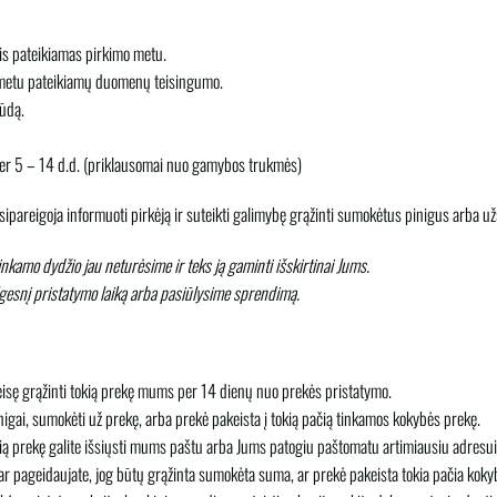
s pateikiamas pirkimo metu.
metu pateikiamų duomenų teisingumo.
būdą.
er 5 – 14 d.d. (priklausomai nuo gamybos trukmės)
sipareigoja informuoti pirkėją ir suteikti galimybę grąžinti sumokėtus pinigus arba už
kamo dydžio jau neturėsime ir teks ją gaminti išskirtinai Jums.
ilgesnį pristatymo laiką arba pasiūlysime sprendimą.
eisę grąžinti tokią prekę mums per 14 dienų nuo prekės pristatymo.
nigai, sumokėti už prekę, arba prekė pakeista į tokią pačią tinkamos kokybės prekę.
ą prekę galite išsiųsti mums paštu arba Jums patogiu paštomatu artimiausiu adresui
r pageidaujate, jog būtų grąžinta sumokėta suma, ar prekė pakeista tokia pačia koky