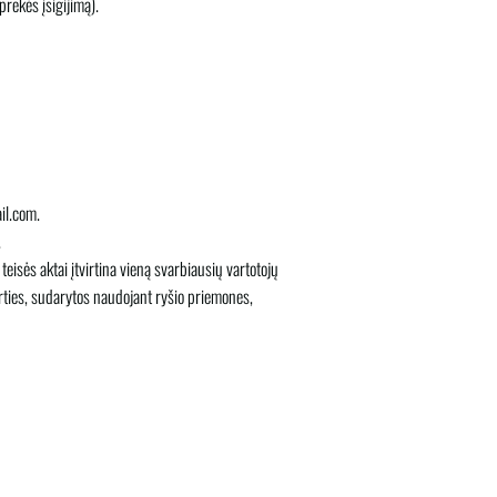
prekės įsigijimą).
il.com.
.
eisės aktai įtvirtina vieną svarbiausių vartotojų
rties, sudarytos naudojant ryšio priemones,