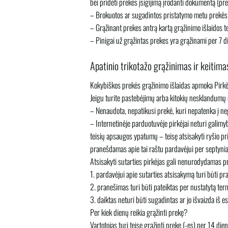
bei pridėti prekės įsigijimą įrodanti dokumentą (pre
– Brokuotos ar sugadintos pristatymo metu prekės 
– Grąžinant prekes antrą kartą grąžinimo išlaidos 
– Pinigai už grąžintas prekes yra grąžinami per 7 d
Apatinio trikotažo grąžinimas ir keitima
Kokybiškos prekės grąžinimo išlaidas apmoka Pirkė
Jeigu turite pastebėjimų arba kitokių nesklandumų
– Nenaudota, nepatikusi prekė, kuri nepatenka į ne
– Internetinėje parduotuvėje pirkėjai neturi galimyb
teisių apsaugos ypatumų – teisę atsisakyti ryšio p
pranešdamas apie tai raštu pardavėjui per septynia
Atsisakyti sutarties pirkėjas gali nenurodydamas pr
1. pardavėjui apie sutarties atsisakymą turi būti pr
2. pranešimas turi būti pateiktas per nustatytą term
3. daiktas neturi būti sugadintas ar jo išvaizda iš 
Per kiek dienų reikia grąžinti prekę?
Vartotojas turi teisę grąžinti prekę (-es) per 14 die