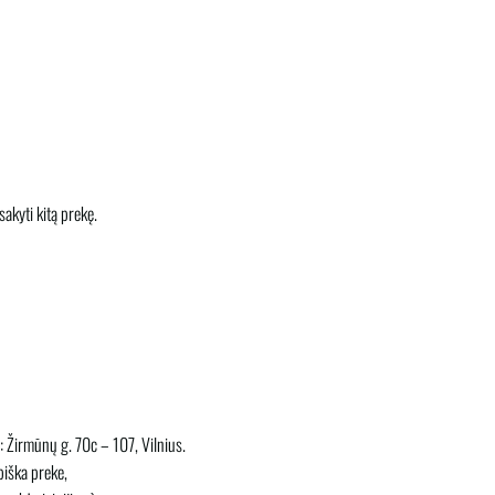
sakyti kitą prekę.
: Žirmūnų g. 70c – 107, Vilnius.
biška preke,