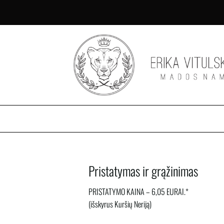
Skip
to
content
Pristatymas ir grąžinimas
PRISTATYMO KAINA – 6,05 EURAI.*
(išskyrus Kuršių Neriją)