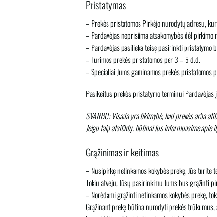
Pristatymas
– Prekės pristatomos
Pirkėjo
nurodytų adresu, kuri
–
Pardavėjas
neprisiima atsakomybės dėl pirkimo 
–
Pardavėjas
pasilieka teisę pasirinkti pristatymo 
– Turimos prekės pristatomos per 3 – 5 d.d.
– Specialiai Jums gaminamos prekės pristatomos p
Pasikeitus prekės pristatymo terminui
Pardavėjas
į
SVARBU: Visada yra tikimybė, kad prekės arba atitin
Jeigu taip atsitiktų, būtinai Jus informuosime apie 
Grąžinimas ir keitimas
– Nusipirkę netinkamos kokybės prekę, Jūs turite t
Tokiu atveju, Jūsų pasirinkimu Jums bus grąžinti pi
– Norėdami grąžinti netinkamos kokybės prekę, toki
Grąžinant prekę būtina nurodyti prekės trūkumus, a