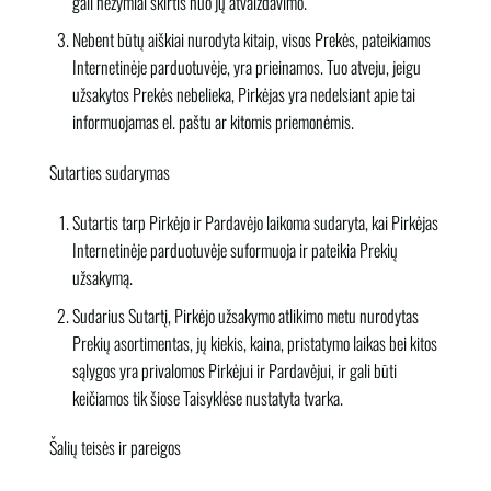
gali nežymiai skirtis nuo jų atvaizdavimo.
Nebent būtų aiškiai nurodyta kitaip, visos Prekės, pateikiamos
Internetinėje parduotuvėje, yra prieinamos. Tuo atveju, jeigu
užsakytos Prekės nebelieka, Pirkėjas yra nedelsiant apie tai
informuojamas el. paštu ar kitomis priemonėmis.
Sutarties sudarymas
Sutartis tarp Pirkėjo ir Pardavėjo laikoma sudaryta, kai Pirkėjas
Internetinėje parduotuvėje suformuoja ir pateikia Prekių
užsakymą.
Sudarius Sutartį, Pirkėjo užsakymo atlikimo metu nurodytas
Prekių asortimentas, jų kiekis, kaina, pristatymo laikas bei kitos
sąlygos yra privalomos Pirkėjui ir Pardavėjui, ir gali būti
keičiamos tik šiose Taisyklėse nustatyta tvarka.
Šalių teisės ir pareigos