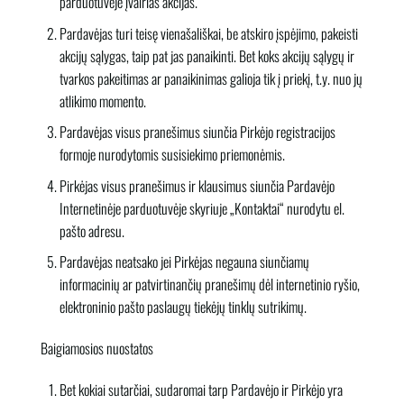
parduotuvėje įvairias akcijas.
Pardavėjas turi teisę vienašališkai, be atskiro įspėjimo, pakeisti
akcijų sąlygas, taip pat jas panaikinti. Bet koks akcijų sąlygų ir
tvarkos pakeitimas ar panaikinimas galioja tik į priekį, t.y. nuo jų
atlikimo momento.
Pardavėjas visus pranešimus siunčia Pirkėjo registracijos
formoje nurodytomis susisiekimo priemonėmis.
Pirkėjas visus pranešimus ir klausimus siunčia Pardavėjo
Internetinėje parduotuvėje skyriuje „Kontaktai“ nurodytu el.
pašto adresu.
Pardavėjas neatsako jei Pirkėjas negauna siunčiamų
informacinių ar patvirtinančių pranešimų dėl internetinio ryšio,
elektroninio pašto paslaugų tiekėjų tinklų sutrikimų.
Baigiamosios nuostatos
Bet kokiai sutarčiai, sudaromai tarp Pardavėjo ir Pirkėjo yra