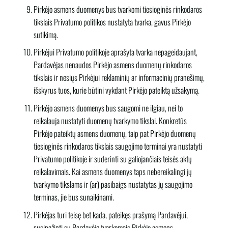
Pirkėjo asmens duomenys bus tvarkomi tiesioginės rinkodaros
tikslais Privatumo politikos nustatyta tvarka, gavus Pirkėjo
sutikimą.
Pirkėjui Privatumo politikoje aprašyta tvarka nepageidaujant,
Pardavėjas nenaudos Pirkėjo asmens duomenų rinkodaros
tikslais ir nesiųs Pirkėjui reklaminių ar informacinių pranešimų,
išskyrus tuos, kurie būtini vykdant Pirkėjo pateiktą užsakymą.
Pirkėjo asmens duomenys bus saugomi ne ilgiau, nei to
reikalauja nustatyti duomenų tvarkymo tikslai. Konkretūs
Pirkėjo pateiktų asmens duomenų, taip pat Pirkėjo duomenų
tiesioginės rinkodaros tikslais saugojimo terminai yra nustatyti
Privatumo politikoje ir suderinti su galiojančiais teisės aktų
reikalavimais. Kai asmens duomenys taps nebereikalingi jų
tvarkymo tikslams ir (ar) pasibaigs nustatytas jų saugojimo
terminas, jie bus sunaikinami.
Pirkėjas turi teisę bet kada, pateikęs prašymą Pardavėjui,
susipažinti su Pardavėjo tvarkomais Pirkėjo asmens