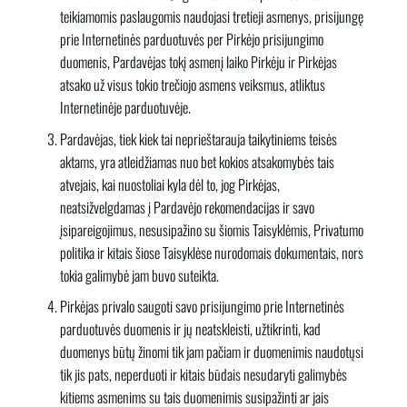
teikiamomis paslaugomis naudojasi tretieji asmenys, prisijungę
prie Internetinės parduotuvės per Pirkėjo prisijungimo
duomenis, Pardavėjas tokį asmenį laiko Pirkėju ir Pirkėjas
atsako už visus tokio trečiojo asmens veiksmus, atliktus
Internetinėje parduotuvėje.
Pardavėjas, tiek kiek tai neprieštarauja taikytiniems teisės
aktams, yra atleidžiamas nuo bet kokios atsakomybės tais
atvejais, kai nuostoliai kyla dėl to, jog Pirkėjas,
neatsižvelgdamas į Pardavėjo rekomendacijas ir savo
įsipareigojimus, nesusipažino su šiomis Taisyklėmis, Privatumo
politika ir kitais šiose Taisyklėse nurodomais dokumentais, nors
tokia galimybė jam buvo suteikta.
Pirkėjas privalo saugoti savo prisijungimo prie Internetinės
parduotuvės duomenis ir jų neatskleisti, užtikrinti, kad
duomenys būtų žinomi tik jam pačiam ir duomenimis naudotųsi
tik jis pats, neperduoti ir kitais būdais nesudaryti galimybės
kitiems asmenims su tais duomenimis susipažinti ar jais