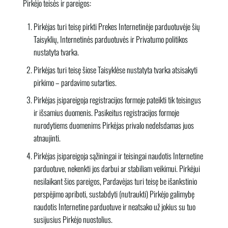
Pirkėjo teisės ir pareigos:
Pirkėjas turi teisę pirkti Prekes Internetinėje parduotuvėje šių
Taisyklių, Internetinės parduotuvės ir Privatumo politikos
nustatyta tvarka.
Pirkėjas turi teisę šiose Taisyklėse nustatyta tvarka atsisakyti
pirkimo – pardavimo sutarties.
Pirkėjas įsipareigoja registracijos formoje pateikti tik teisingus
ir išsamius duomenis. Pasikeitus registracijos formoje
nurodytiems duomenims Pirkėjas privalo nedelsdamas juos
atnaujinti.
Pirkėjas įsipareigoja sąžiningai ir teisingai naudotis Internetine
parduotuve, nekenkti jos darbui ar stabiliam veikimui. Pirkėjui
nesilaikant šios pareigos, Pardavėjas turi teisę be išankstinio
perspėjimo apriboti, sustabdyti (nutraukti) Pirkėjo galimybę
naudotis Internetine parduotuve ir neatsako už jokius su tuo
susijusius Pirkėjo nuostolius.