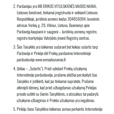
Pardavėjas yra
MB ERIKOS VITULSKIENĖS MADOS NAMAI
,
Lietuvos bendrovė, tinkamai įregistruota ir veikianti Lietuvos
Respublikoje, juridinio asmens kodas 304856094, buveinės
adresas Verkių g. 29, Vilnius, Lietuva. Duomenys apie
Pardavėją kaupiami ir saugomi – Juridinių asmenų registre,
registro tvarkytojas Valstybės įmonė Registrų centras.
Šios Taisyklės yra taikomos sudarant bet kokias sutartis tarp
Pardavėjo ir Pirkėjo dėl Prekių pardavimo Internetinėje
parduotuvėje www.evmadosnamai.lt
(toliau – „Sutartis“). Prieš vykdant Prekių užsakymą
Internetinėje parduotuvėje, prašome atidžiai perskaityti šias
Taisykles ir įsitikinti, kad jas tinkamai supratote. Prašome
atkreipti dėmesį, kad prieš užbaigdamas užsakymą Pirkėjas
privalo sutikti su šiomis Taisyklėmis, o atsisakius tai padaryti,
užsakymo užbaigimas ir Prekės užsakymas yra negalimas.
Pirkėju šiose Taisyklėse laikomas asmuo perkantis Internetinėje