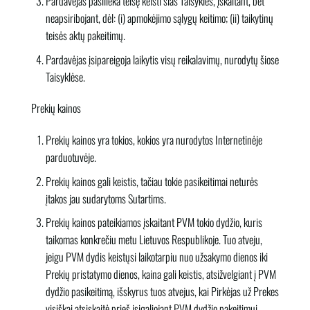
Pardavėjas pasilieka teisę keisti šias Taisykles, įskaitant, bet
neapsiribojant, dėl: (i) apmokėjimo sąlygų keitimo; (ii) taikytinų
teisės aktų pakeitimų.
Pardavėjas įsipareigoja laikytis visų reikalavimų, nurodytų šiose
Taisyklėse.
Prekių kainos
Prekių kainos yra tokios, kokios yra nurodytos Internetinėje
parduotuvėje.
Prekių kainos gali keistis, tačiau tokie pasikeitimai neturės
įtakos jau sudarytoms Sutartims.
Prekių kainos pateikiamos įskaitant PVM tokio dydžio, kuris
taikomas konkrečiu metu Lietuvos Respublikoje. Tuo atveju,
jeigu PVM dydis keistųsi laikotarpiu nuo užsakymo dienos iki
Prekių pristatymo dienos, kaina gali keistis, atsižvelgiant į PVM
dydžio pasikeitimą, išskyrus tuos atvejus, kai Pirkėjas už Prekes
visiškai atsiskaitė prieš įsigaliojant PVM dydžio pakeitimui.