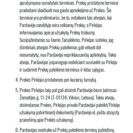
aprašymuose nurodytais terminais. Prekių pristatymo terminai
pradedami skaičiuoti nuo gauto apmokėjimo už Prekes. Šie
terminai yra preliminarūs, be to, netaikomi tais atvejais, kai
Pardavėjo sandėlyje nėra reikiamų Prekių, o Pirkėjas
informuojamas apie jo užsakytų Prekių trūkumą.
Susipažindamas su šiomis Taisyklėmis, Pirkėjas sutinka, jog
išimtiniais atvejais Prekių pateikimas gali vėluoti dėl
nenumatytų, nuo Pardavėjo nepriklausančių aplinkybių. Tokiu
atveju, Pardavėjas įsipareigoja nedelsiant susisiekti su Pirkėju
ir suderinti Prekių pateikimo terminus ir kitas sąlygas.
Prekės Pirkėjui pristatomos per kurjerių tarnybą.
Prekes Pirkėjas taip pat gali atsiimti Pardavėjo biure (adresas:
Žemaitijos g. 11-24 LT-01134, Vilnius, Lietuva). Tokiu atveju,
atsiimdamas Prekes, Pirkėjas privalo Pardavėjui pateikti Pirkėjo
užsakymą patvirtinantį dokumentą (Pardavėjo el. paštu atsiųstą
pranešimą apie Prekės užsakymą).
Pardavėjas neatsako už Prekių pateikimo terminų pažeidimą,