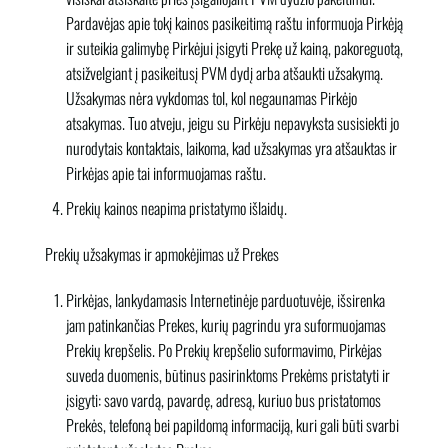
Pardavėjas apie tokį kainos pasikeitimą raštu informuoja Pirkėją
ir suteikia galimybę Pirkėjui įsigyti Prekę už kainą, pakoreguotą,
atsižvelgiant į pasikeitusį PVM dydį arba atšaukti užsakymą.
Užsakymas nėra vykdomas tol, kol negaunamas Pirkėjo
atsakymas. Tuo atveju, jeigu su Pirkėju nepavyksta susisiekti jo
nurodytais kontaktais, laikoma, kad užsakymas yra atšauktas ir
Pirkėjas apie tai informuojamas raštu.
Prekių kainos neapima pristatymo išlaidų.
Prekių užsakymas ir apmokėjimas už Prekes
Pirkėjas, lankydamasis Internetinėje parduotuvėje, išsirenka
jam patinkančias Prekes, kurių pagrindu yra suformuojamas
Prekių krepšelis. Po Prekių krepšelio suformavimo, Pirkėjas
suveda duomenis, būtinus pasirinktoms Prekėms pristatyti ir
įsigyti: savo vardą, pavardę, adresą, kuriuo bus pristatomos
Prekės, telefoną bei papildomą informaciją, kuri gali būti svarbi