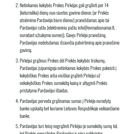
Netinkamos kokybės Prekes Pirkėjas gali grąžinti per 14
(keturiolika) dienų nuo siuntos gavimo dienos (ar Prekės
atsiėmimo Pardavėjo biure dienos) pranešdamas apie tai
Pardavėjui raštu (elektroniniu paštu info@evmadosnamai.lt,
nurodant užsakymo numerį). Gavęs Pirkėjo pranešimą,
Pardavėjas nedelsdamas išsiunčia patvirtinimą apie pranešimo
gavimą.
Pirkėjui grąžinus Prekes dėl Prekės kokybės trūkumų,
Pardavėjas įsipareigoja netinkamos kokybės Prekes pakeisti į
kokybiškas Prekes arba visiškai grąžinti Pirkėjui už
nekokybiškas Prekes sumokėtą kainą ir atlyginti Prekės
pristatymo Pardavėjui išlaidas.
Pardavėjas perveda grąžinamas sumas į Pirkėjo nurodytą
banko sąskaitą bet kuriame Lietuvos Respublikoje veikiančiame
banke.
Pardavėjas turi teisę negrąžinti Pirkėjui jo sumokėtų sumų tol,
kol Prekės negrąžintos Pardavėjui ir nėra patikrintos.