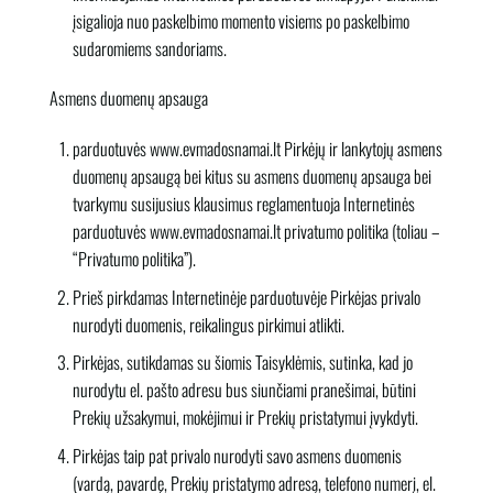
įsigalioja nuo paskelbimo momento visiems po paskelbimo
sudaromiems sandoriams.
Asmens duomenų apsauga
parduotuvės www.evmadosnamai.lt Pirkėjų ir lankytojų asmens
duomenų apsaugą bei kitus su asmens duomenų apsauga bei
tvarkymu susijusius klausimus reglamentuoja Internetinės
parduotuvės www.evmadosnamai.lt privatumo politika (toliau –
“Privatumo politika”).
Prieš pirkdamas Internetinėje parduotuvėje Pirkėjas privalo
nurodyti duomenis, reikalingus pirkimui atlikti.
Pirkėjas, sutikdamas su šiomis Taisyklėmis, sutinka, kad jo
nurodytu el. pašto adresu bus siunčiami pranešimai, būtini
Prekių užsakymui, mokėjimui ir Prekių pristatymui įvykdyti.
Pirkėjas taip pat privalo nurodyti savo asmens duomenis
(vardą, pavardę, Prekių pristatymo adresą, telefono numerį, el.