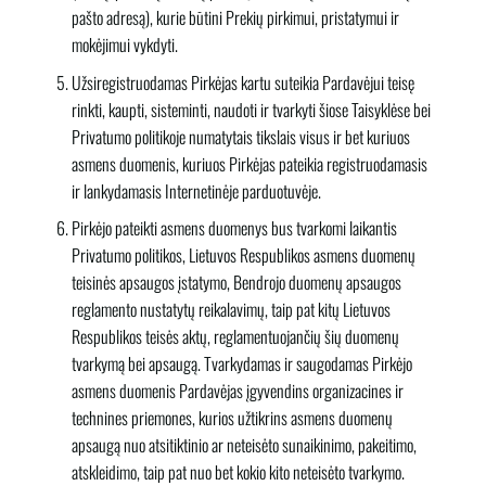
pašto adresą), kurie būtini Prekių pirkimui, pristatymui ir
mokėjimui vykdyti.
Užsiregistruodamas Pirkėjas kartu suteikia Pardavėjui teisę
rinkti, kaupti, sisteminti, naudoti ir tvarkyti šiose Taisyklėse bei
Privatumo politikoje numatytais tikslais visus ir bet kuriuos
asmens duomenis, kuriuos Pirkėjas pateikia registruodamasis
ir lankydamasis Internetinėje parduotuvėje.
Pirkėjo pateikti asmens duomenys bus tvarkomi laikantis
Privatumo politikos, Lietuvos Respublikos asmens duomenų
teisinės apsaugos įstatymo, Bendrojo duomenų apsaugos
reglamento nustatytų reikalavimų, taip pat kitų Lietuvos
Respublikos teisės aktų, reglamentuojančių šių duomenų
tvarkymą bei apsaugą. Tvarkydamas ir saugodamas Pirkėjo
asmens duomenis Pardavėjas įgyvendins organizacines ir
technines priemones, kurios užtikrins asmens duomenų
apsaugą nuo atsitiktinio ar neteisėto sunaikinimo, pakeitimo,
atskleidimo, taip pat nuo bet kokio kito neteisėto tvarkymo.