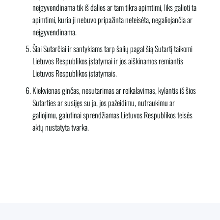
neįgyvendinama tik iš dalies ar tam tikra apimtimi, liks galioti ta
apimtimi, kuria ji nebuvo pripažinta neteisėta, negaliojančia ar
neįgyvendinama.
Šiai Sutarčiai ir santykiams tarp šalių pagal šią Sutartį taikomi
Lietuvos Respublikos įstatymai ir jos aiškinamos remiantis
Lietuvos Respublikos įstatymais.
Kiekvienas ginčas, nesutarimas ar reikalavimas, kylantis iš šios
Sutarties ar susijęs su ja, jos pažeidimu, nutraukimu ar
galiojimu, galutinai sprendžiamas Lietuvos Respublikos teisės
aktų nustatyta tvarka.