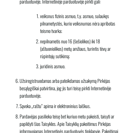
parduotuvėje. Internetinėje parduotuvėje pirkti gali:
veiksnus fizinis asmuo, t.y. asmuo, sulaukęs
pilnametystės, kurio veiksnumas nėra apribotas
teismo tvarka;
nepilnametis nuo 16 (šešiolikos) iki 18
(aštuoniolikos) metų amžiaus, turintis tėvų ar
rūpintojų sutikimą;
juridinis asmuo.
Užsiregistruodamas arba pateikdamas užsakymą Pirkėjas
besąlygiškai patvirtina, jog jis turi teisę pirkti Internetinėje
parduotuvėje.
Sąvoka „raštu“ apima ir elektroninius laiškus.
Pardavėjas pasilieka teisę bet kuriuo metu pakeisti, taisyti ar
papildyti šias Taisykles. Apie Taisyklių pakeitimus Pirkėjas
informuojamas Internetinės parduotuvės tinklapyje. Pakeitimai