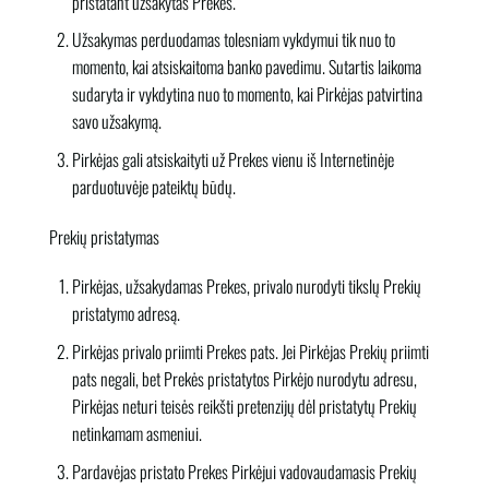
pristatant užsakytas Prekes.
Užsakymas perduodamas tolesniam vykdymui tik nuo to
momento, kai atsiskaitoma banko pavedimu. Sutartis laikoma
sudaryta ir vykdytina nuo to momento, kai Pirkėjas patvirtina
savo užsakymą.
Pirkėjas gali atsiskaityti už Prekes vienu iš Internetinėje
parduotuvėje pateiktų būdų.
Prekių pristatymas
Pirkėjas, užsakydamas Prekes, privalo nurodyti tikslų Prekių
pristatymo adresą.
Pirkėjas privalo priimti Prekes pats. Jei Pirkėjas Prekių priimti
pats negali, bet Prekės pristatytos Pirkėjo nurodytu adresu,
Pirkėjas neturi teisės reikšti pretenzijų dėl pristatytų Prekių
netinkamam asmeniui.
Pardavėjas pristato Prekes Pirkėjui vadovaudamasis Prekių