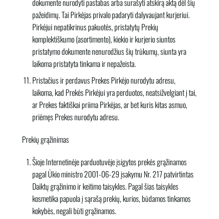
dokumente nurodyti pastabas arba surašyti atskirą aktą dėl šių
pažeidimų. Tai Pirkėjas privalo padaryti dalyvaujant kurjeriui.
Pirkėjui nepatikrinus pakuotės, pristatytų Prekių
komplektiškumo (asortimento), kiekio ir kurjerio siuntos
pristatymo dokumente nenurodžius šių trūkumų, siunta yra
laikoma pristatyta tinkama ir nepažeista.
Pristačius ir perdavus Prekes Pirkėjo nurodytu adresu,
laikoma, kad Prekės Pirkėjui yra perduotos, neatsižvelgiant į tai,
ar Prekes faktiškai priima Pirkėjas, ar bet kuris kitas asmuo,
priėmęs Prekes nurodytu adresu.
Prekių grąžinimas
Šioje Internetinėje parduotuvėje įsigytos prekės grąžinamos
pagal Ūkio ministro 2001-06-29 įsakymu Nr. 217 patvirtintas
Daiktų grąžinimo ir keitimo taisykles. Pagal šias taisykles
kosmetika papuola į sąrašą prekių, kurios, būdamos tinkamos
kokybės, negali būti grąžinamos.