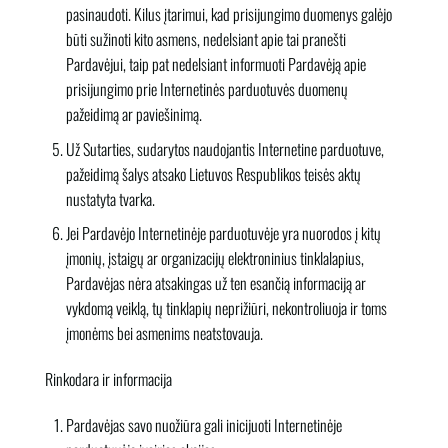
pasinaudoti. Kilus įtarimui, kad prisijungimo duomenys galėjo
būti sužinoti kito asmens, nedelsiant apie tai pranešti
Pardavėjui, taip pat nedelsiant informuoti Pardavėją apie
prisijungimo prie Internetinės parduotuvės duomenų
pažeidimą ar paviešinimą.
Už Sutarties, sudarytos naudojantis Internetine parduotuve,
pažeidimą šalys atsako Lietuvos Respublikos teisės aktų
nustatyta tvarka.
Jei Pardavėjo Internetinėje parduotuvėje yra nuorodos į kitų
įmonių, įstaigų ar organizacijų elektroninius tinklalapius,
Pardavėjas nėra atsakingas už ten esančią informaciją ar
vykdomą veiklą, tų tinklapių neprižiūri, nekontroliuoja ir toms
įmonėms bei asmenims neatstovauja.
Rinkodara ir informacija
Pardavėjas savo nuožiūra gali inicijuoti Internetinėje