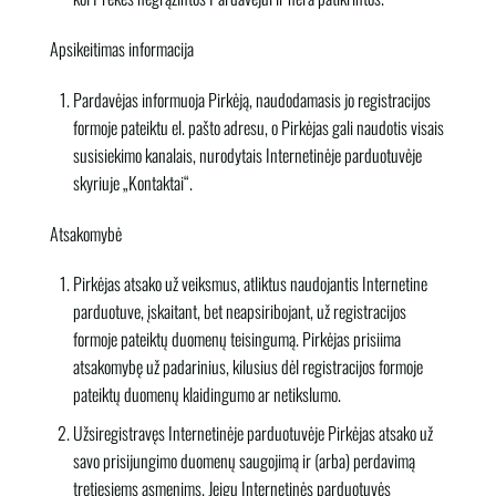
Apsikeitimas informacija
Pardavėjas informuoja Pirkėją, naudodamasis jo registracijos
formoje pateiktu el. pašto adresu, o Pirkėjas gali naudotis visais
susisiekimo kanalais, nurodytais Internetinėje parduotuvėje
skyriuje „Kontaktai“.
Atsakomybė
Pirkėjas atsako už veiksmus, atliktus naudojantis Internetine
parduotuve, įskaitant, bet neapsiribojant, už registracijos
formoje pateiktų duomenų teisingumą. Pirkėjas prisiima
atsakomybę už padarinius, kilusius dėl registracijos formoje
pateiktų duomenų klaidingumo ar netikslumo.
Užsiregistravęs Internetinėje parduotuvėje Pirkėjas atsako už
savo prisijungimo duomenų saugojimą ir (arba) perdavimą
tretiesiems asmenims. Jeigu Internetinės parduotuvės