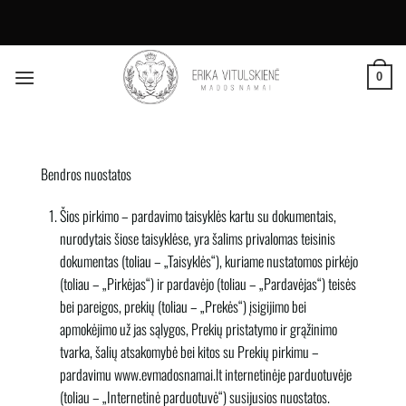
Skip
to
0
content
Bendros nuostatos
Šios pirkimo – pardavimo taisyklės kartu su dokumentais,
nurodytais šiose taisyklėse, yra šalims privalomas teisinis
dokumentas (toliau – „Taisyklės“), kuriame nustatomos pirkėjo
(toliau – „Pirkėjas“) ir pardavėjo (toliau – „Pardavėjas“) teisės
bei pareigos, prekių (toliau – „Prekės“) įsigijimo bei
apmokėjimo už jas sąlygos, Prekių pristatymo ir grąžinimo
tvarka, šalių atsakomybė bei kitos su Prekių pirkimu –
pardavimu www.evmadosnamai.lt internetinėje parduotuvėje
(toliau – „Internetinė parduotuvė“) susijusios nuostatos.