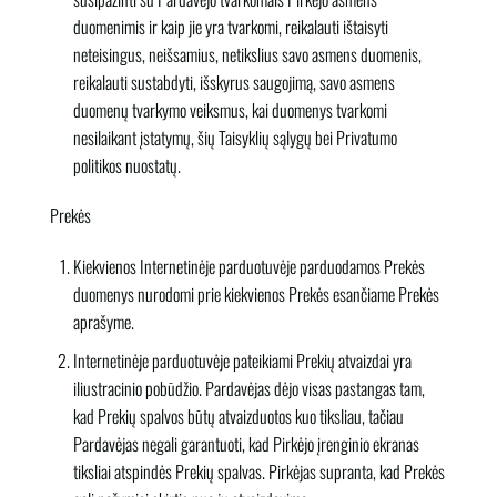
duomenimis ir kaip jie yra tvarkomi, reikalauti ištaisyti
neteisingus, neišsamius, netikslius savo asmens duomenis,
reikalauti sustabdyti, išskyrus saugojimą, savo asmens
duomenų tvarkymo veiksmus, kai duomenys tvarkomi
nesilaikant įstatymų, šių Taisyklių sąlygų bei Privatumo
politikos nuostatų.
Prekės
Kiekvienos Internetinėje parduotuvėje parduodamos Prekės
duomenys nurodomi prie kiekvienos Prekės esančiame Prekės
aprašyme.
Internetinėje parduotuvėje pateikiami Prekių atvaizdai yra
iliustracinio pobūdžio. Pardavėjas dėjo visas pastangas tam,
kad Prekių spalvos būtų atvaizduotos kuo tiksliau, tačiau
Pardavėjas negali garantuoti, kad Pirkėjo įrenginio ekranas
tiksliai atspindės Prekių spalvas. Pirkėjas supranta, kad Prekės