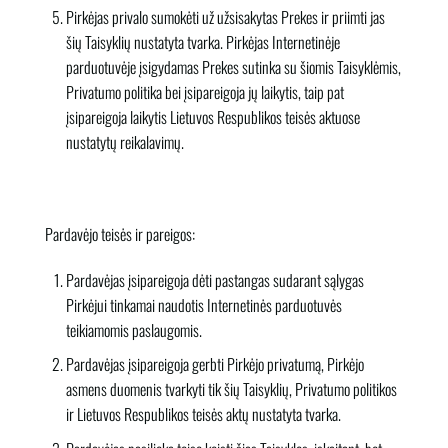
Pirkėjas privalo sumokėti už užsisakytas Prekes ir priimti jas
šių Taisyklių nustatyta tvarka. Pirkėjas Internetinėje
parduotuvėje įsigydamas Prekes sutinka su šiomis Taisyklėmis,
Privatumo politika bei įsipareigoja jų laikytis, taip pat
įsipareigoja laikytis Lietuvos Respublikos teisės aktuose
nustatytų reikalavimų.
Pardavėjo teisės ir pareigos:
Pardavėjas įsipareigoja dėti pastangas sudarant sąlygas
Pirkėjui tinkamai naudotis Internetinės parduotuvės
teikiamomis paslaugomis.
Pardavėjas įsipareigoja gerbti Pirkėjo privatumą, Pirkėjo
asmens duomenis tvarkyti tik šių Taisyklių, Privatumo politikos
ir Lietuvos Respublikos teisės aktų nustatyta tvarka.