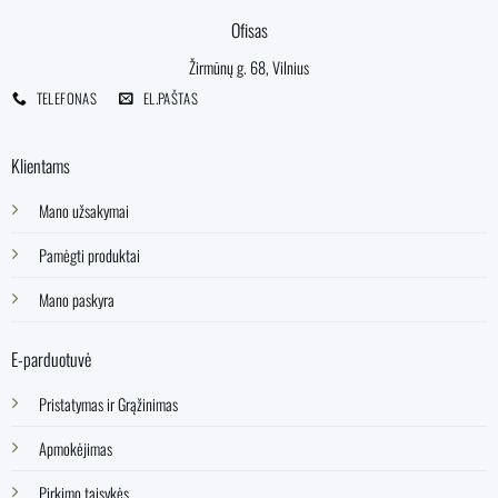
Ofisas
Žirmūnų g. 68, Vilnius
TELEFONAS
EL.PAŠTAS
Klientams
Mano užsakymai
Pamėgti produktai
Mano paskyra
E-parduotuvė
Pristatymas ir Grąžinimas
Apmokėjimas
Pirkimo taisykės