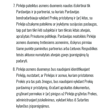
Pirkėjo pateiktus asmens duomenis naudos išskirtinai tik
Pardavėjas ir jo partneriai, su kuriais Pardavėjas
bendradarbiauja vykdant Prekių pristatymą ir (ar) kitas, su
Pirkėjo užsakymo pateikimu ar įvykdymu susijusias paslaugas,
taip pat tam tikri kiti subjektai ir tam tikrais kitais atvejais,
aprašytais Privatumo politikoje. Pardavėjas neatskleis Pirkėjo
asmens duomenų tretiesiems asmenims, išskyrus pirmiau
šiame punkte paminėtus partnerius arba Lietuvos Respublikos
teisės aktuose numatytais atvejais gavęs įpareigojimą tą
padaryti.
Pirkėjo asmens duomenys bus naudojami identifikuojant
Pirkėją, nustatant, ar Pirkėjas ir asmuo, kuriam pristatomos
Prekės yra tas pats žmogus, bus naudojami vykdant Prekių
pardavimą ir pristatymą, išrašant apskaitos dokumentus,
grąžinant permokas ir (ar) pinigus už Pirkėjo grąžintas Prekes,
administruojant įsiskolinimus, vykdant kitus iš Sutarties
kylančius įsipareigojimus.