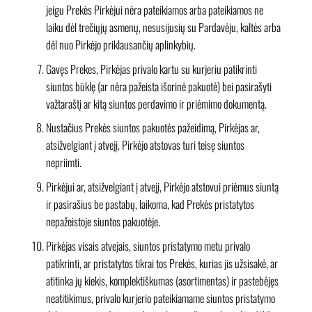
jeigu Prekės Pirkėjui nėra pateikiamos arba pateikiamos ne
laiku dėl trečiųjų asmenų, nesusijusių su Pardavėju, kaltės arba
dėl nuo Pirkėjo priklausančių aplinkybių.
Gavęs Prekes, Pirkėjas privalo kartu su kurjeriu patikrinti
siuntos būklę (ar nėra pažeista išorinė pakuotė) bei pasirašyti
važtaraštį ar kitą siuntos perdavimo ir priėmimo dokumentą.
Nustačius Prekės siuntos pakuotės pažeidimą, Pirkėjas ar,
atsižvelgiant į atvejį, Pirkėjo atstovas turi teisę siuntos
nepriimti.
Pirkėjui ar, atsižvelgiant į atvejį, Pirkėjo atstovui priėmus siuntą
ir pasirašius be pastabų, laikoma, kad Prekės pristatytos
nepažeistoje siuntos pakuotėje.
Pirkėjas visais atvejais, siuntos pristatymo metu privalo
patikrinti, ar pristatytos tikrai tos Prekės, kurias jis užsisakė, ar
atitinka jų kiekis, komplektiškumas (asortimentas) ir pastebėjęs
neatitikimus, privalo kurjerio pateikiamame siuntos pristatymo