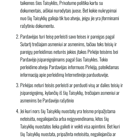
taikomos šios Taisyklės, Privatumo politika kartu su
dokumentais, aiškiai nurodytais juose. Bet kokie nukrypimai
nuo šių Taisyklių galioja tik tuo atveju, jeigu jie yra įforminami
rašytiniu dokumentu.
Pardavėjas turi teisę perleisti savo teises ir pareigas pagal
Sutartį trečiajam asmeniui ar asmenims, tačiau toks teisių ir
pareigų perleidimas neturės jokios įtakos Pirkėjo teisėms bei
Pardavėjo įsipareigojimams pagal šias Taisykles. Tokio
perleidimo atveju Pardavėjas informuos Pirkėją, pateikdamas
informaciją apie perleidimą Internetinėje parduotuvėje.
Pirkėjas neturi teisės perleisti ar perduoti visų ar dalies teisių ir
įsipareigojimų, kylančių iš šių Taisyklių, trečiajam asmeniui ar
asmenims be Pardavėjo rašytinio
Jei kuri nors šių Taisyklių nuostatų yra teismo pripažįstama
neteisėta, negaliojančia arba neįgyvendinama, kitos šių
Taisyklių nuostatos lieka galioti ir veikti visa apimtimi. Bet kuri
šių Taisyklių nuostata, pripažinta neteisėta, negaliojančia ar