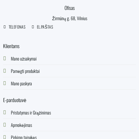
Ofisas
Žirmūnų g. 68, Vilnius
TELEFONAS
EL.PAŠTAS
Klientams
Mano užsakymai
Pamėgti produktai
Mano paskyra
E-parduotuvė
Pristatymas ir Grąžinimas
Apmokėjimas
Pirkimo taisykės