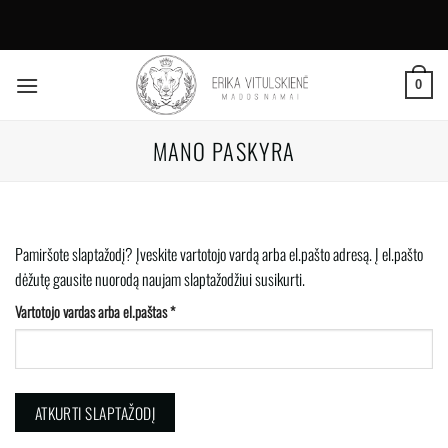
Skip
to
0
content
MANO PASKYRA
Pamiršote slaptažodį? Įveskite vartotojo vardą arba el.pašto adresą. Į el.pašto
dėžutę gausite nuorodą naujam slaptažodžiui susikurti.
Privalomas
Vartotojo vardas arba el.paštas
*
ATKURTI SLAPTAŽODĮ