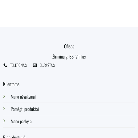
Ofisas
Žirmūnų g. 68, Vilnius
TELEFONAS
EL.PAŠTAS
Klientams
Mano užsakymai
Pamėgti produktai
Mano paskyra
E-parduotuvė