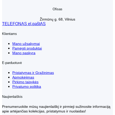
Ofisas
Žirmūnų g. 68, Vilnius
TELEFONAS
el.paštAS
Klientams
Mano užsakymai
Pamėgti produktai
Mano paskyra
E-parduotuvė
Pristatymas ir Grąžinimas
Apmokėjimas
Pirkimo taisykės
Privatumo politika
Naujienlaiškis
Prenumeruokite mūsų naujienlaiškį ir pirmieji sužinosite informaciją
apie artėjančias kolekcijas, pristatymus ir nuolaidas!