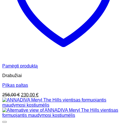
Pamėgti produktą
Drabužiai
Pilkas paltas
Original
Current
256,00
€
230,00
€
price
price
was:
is:
256,00 €.
230,00 €.