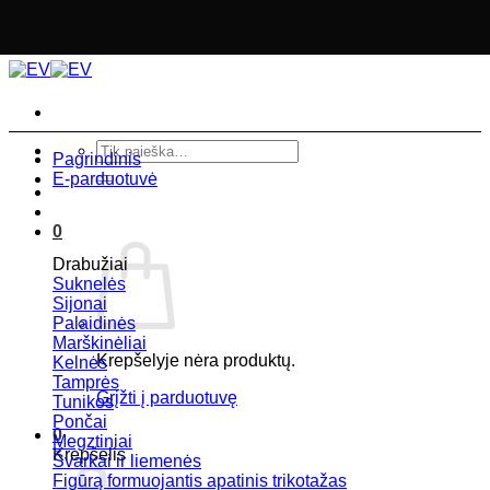
Skip
to
content
Ieškoti:
Pagrindinis
E-parduotuvė
0
Drabužiai
Suknelės
Sijonai
Palaidinės
Marškinėliai
Krepšelyje nėra produktų.
Kelnės
Tamprės
Grįžti į parduotuvę
Tunikos
Pončai
0
Megztiniai
Krepšelis
Švarkai ir liemenės
Figūrą formuojantis apatinis trikotažas