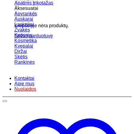
Apatinis trikotažas
Aksesuarai
Apyrankės
Auskarai
Lankeliai
Krepšelyje nėra produktų.
Žvakės
Kepurės
Grįžti į parduotuvę
Kosmetika
Kvepalai
Diržai
Skėtis
Rankinės
Kontaktai
Apie mus
Nuolaidos