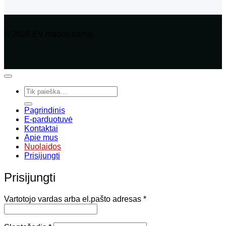
© 2026 EV mados namai
Ieškoti:
Pagrindinis
E-parduotuvė
Kontaktai
Apie mus
Nuolaidos
Prisijungti
Prisijungti
Privalomas
Vartotojo vardas arba el.pašto adresas
*