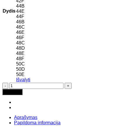
42F
44B
Dydis
44E
44F
46B
46C
46E
46F
48C
48D
48E
48F
50C
50D
50E
Išvalyti
produkto
kiekis:
Į krepšelį
LASCANA
Batik
Black
Green
vientisas
Aprašymas
maudymosi
Papildoma informacija
kostiumėlis