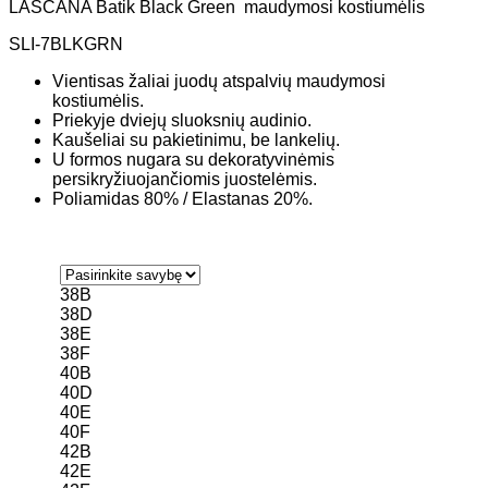
LASCANA Batik Black Green maudymosi kostiumėlis
SLI-7BLKGRN
Vientisas žaliai juodų atspalvių maudymosi
kostiumėlis.
Priekyje dviejų sluoksnių audinio.
Kaušeliai su pakietinimu, be lankelių.
U formos nugara su dekoratyvinėmis
persikryžiuojančiomis juostelėmis.
Poliamidas 80% / Elastanas 20%.
38B
38D
38E
38F
40B
40D
40E
40F
42B
42E