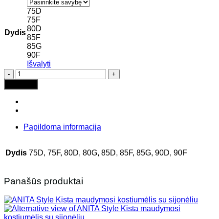
75D
75F
80D
Dydis
85F
85G
90F
Išvalyti
produkto
kiekis:
Į krepšelį
ANNADIVA
Meryl
Sparkling
vientisas
formuojantis
Papildoma informacija
maudymosi
kostiumėlis
Dydis
75D, 75F, 80D, 80G, 85D, 85F, 85G, 90D, 90F
Panašūs produktai