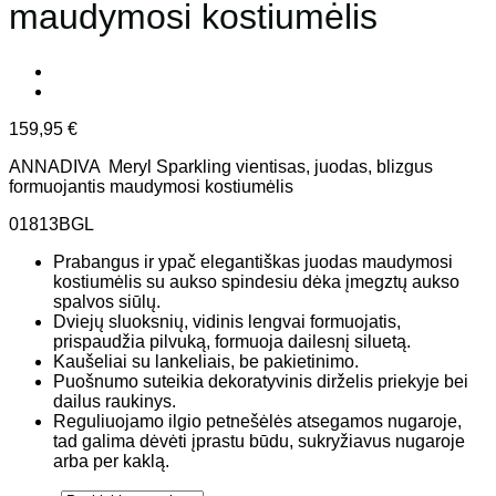
maudymosi kostiumėlis
159,95
€
ANNADIVA Meryl Sparkling vientisas, juodas, blizgus
formuojantis maudymosi kostiumėlis
01813BGL
Prabangus ir ypač elegantiškas juodas maudymosi
kostiumėlis su aukso spindesiu dėka įmegztų aukso
spalvos siūlų.
Dviejų sluoksnių, vidinis lengvai formuojatis,
prispaudžia pilvuką, formuoja dailesnį siluetą.
Kaušeliai su lankeliais, be pakietinimo.
Puošnumo suteikia dekoratyvinis dirželis priekyje bei
dailus raukinys.
Reguliuojamo ilgio petnešėlės atsegamos nugaroje,
tad galima dėvėti įprastu būdu, sukryžiavus nugaroje
arba per kaklą.