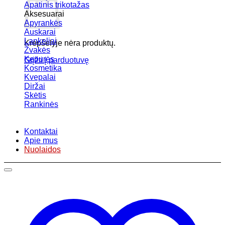
Apatinis trikotažas
Aksesuarai
Apyrankės
Auskarai
Lankeliai
Krepšelyje nėra produktų.
Žvakės
Kepurės
Grįžti į parduotuvę
Kosmetika
Kvepalai
Diržai
Skėtis
Rankinės
Kontaktai
Apie mus
Nuolaidos