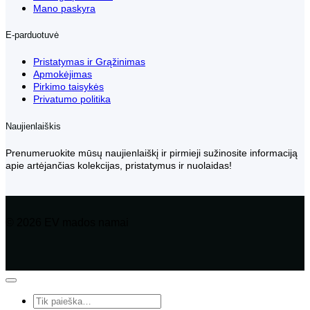
Mano paskyra
E-parduotuvė
Pristatymas ir Grąžinimas
Apmokėjimas
Pirkimo taisykės
Privatumo politika
Naujienlaiškis
Prenumeruokite mūsų naujienlaiškį ir pirmieji sužinosite informaciją
apie artėjančias kolekcijas, pristatymus ir nuolaidas!
© 2026 EV mados namai
Ieškoti: