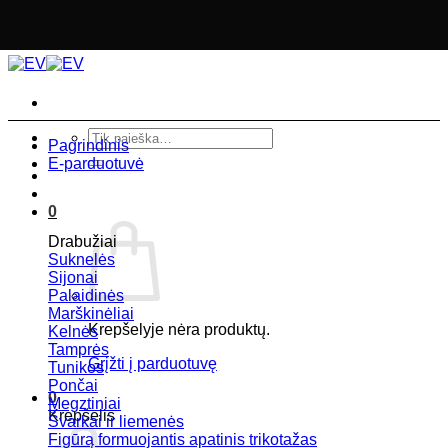
Skip
to
content
Ieškoti:
Pagrindinis
E-parduotuvė
0
Drabužiai
Suknelės
Sijonai
Palaidinės
Marškinėliai
Krepšelyje nėra produktų.
Kelnės
Tamprės
Grįžti į parduotuvę
Tunikos
Pončai
0
Megztiniai
Krepšelis
Švarkai ir liemenės
Figūrą formuojantis apatinis trikotažas