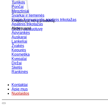
Tunikos
Pončai
Megztiniai
Švarkai ir liemenės
Figūrą formuojantis apatinis trikotažas
Krepšelyje nėra produktų.
Apatinis trikotažas
Aksesuarai
Grįžti į parduotuvę
Apyrankės
Auskarai
Lankeliai
Žvakės
Kepurės
Kosmetika
Kvepalai
Diržai
Skėtis
Rankinės
Kontaktai
Apie mus
Nuolaidos