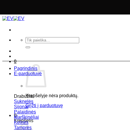
Skip
to
content
Ieškoti:
0
Pagrindinis
E-parduotuvė
Krepšelyje nėra produktų.
Drabužiai
Suknelės
Grįžti į parduotuvę
Sijonai
Palaidinės
0
Marškinėliai
Krepšelis
Kelnės
Tamprės