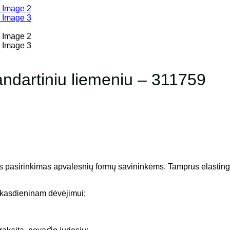
tandartiniu liemeniu – 311759
 pasirinkimas apvalesnių formų savininkėms. Tamprus elastingas 
u kasdieninam dėvėjimui;