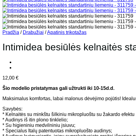
Pradžia
/
Drabužiai
/
Apatinis trikotažas
Intimidea besiūlės kelnaitės s
12,00
€
Šio modelio pristatymas gali užtrukti iki 10-15d.d.
Maksimalus komfortas, labai malonus dėvėjimo pojūtis! Idealus
Savybės:
* Kelnaitės su minkštu šilkiniu mikropluoštu su žakardo efekt
* Audinys iš itin plono tinklelio;
* Su higieniniu medvilniniu įsiuvu;
* Specialus Italų patentuotas mikropluošto audinys;