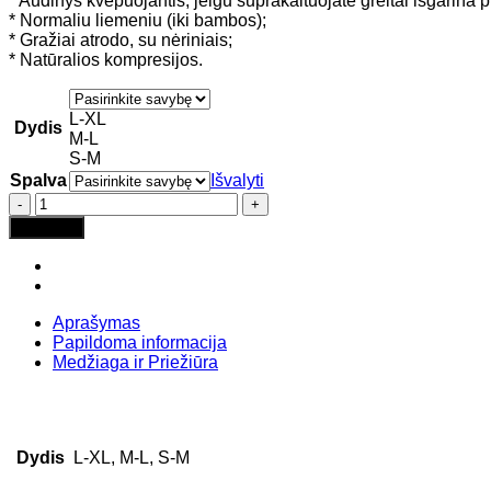
* Audinys kvėpuojantis, jeigu suprakaituojate greitai išgarina 
* Normaliu liemeniu (iki bambos);
* Gražiai atrodo, su nėriniais;
* Natūralios kompresijos.
L-XL
Dydis
M-L
S-M
Spalva
Išvalyti
produkto
kiekis:
Į krepšelį
Intimidea
besiūlės
kelnaitės
standartiniu
liemeniu
Aprašymas
-
Papildoma informacija
311759
Medžiaga ir Priežiūra
Dydis
L-XL, M-L, S-M