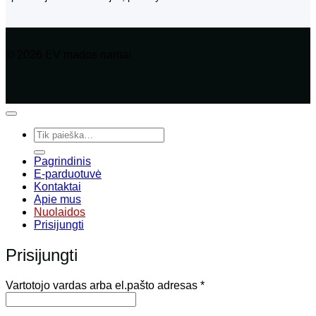
© 2026 EV mados namai
Ieškoti:
Pagrindinis
E-parduotuvė
Kontaktai
Apie mus
Nuolaidos
Prisijungti
Prisijungti
Privalomas
Vartotojo vardas arba el.pašto adresas
*