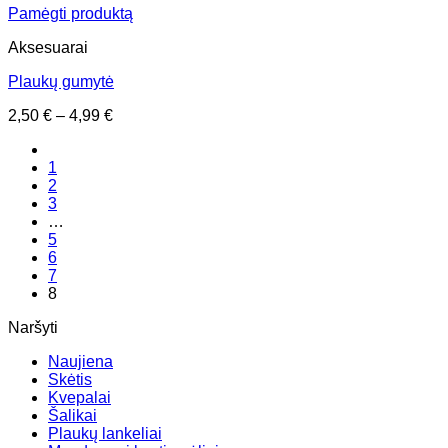
Pamėgti produktą
Aksesuarai
Plaukų gumytė
Price
2,50
€
–
4,99
€
range:
2,50 €
1
through
2
4,99 €
3
…
5
6
7
8
Naršyti
Naujiena
Skėtis
Kvepalai
Šalikai
Plaukų lankeliai