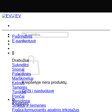
Skip
to
content
Ieškoti:
Pagrindinis
E-parduotuvė
0
Drabužiai
Suknelės
Sijonai
Palaidinės
Marškinėliai
Krepšelyje nėra produktų.
Kelnės
Tamprės
Grįžti į parduotuvę
Tunikos
Pončai
0
Megztiniai
Krepšelis
Švarkai ir liemenės
Figūrą formuojantis apatinis trikotažas