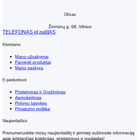
Ofisas
Žirmūnų g. 68, Vilnius
TELEFONAS
el.paštAS
Klientams
Mano užsakymai
Pamėgti produktai
Mano paskyra
E-parduotuvė
Pristatymas ir Grąžinimas
Apmokėjimas
Pirkimo taisykės
Privatumo politika
Naujienlaiškis
Prenumeruokite mūsų naujienlaiškį ir pirmieji sužinosite informaciją
apie artėjančias kolekcijas, pristatymus ir nuolaidas!