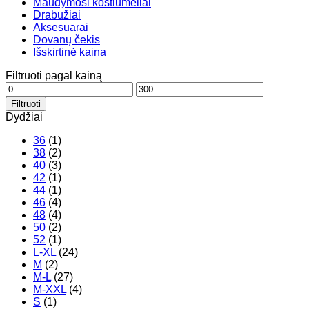
Maudymosi kostiumėliai
Drabužiai
Aksesuarai
Dovanų čekis
Išskirtinė kaina
Filtruoti pagal kainą
Min
Maks
kaina
kaina
Filtruoti
Dydžiai
36
(1)
38
(2)
40
(3)
42
(1)
44
(1)
46
(4)
48
(4)
50
(2)
52
(1)
L-XL
(24)
M
(2)
M-L
(27)
M-XXL
(4)
S
(1)